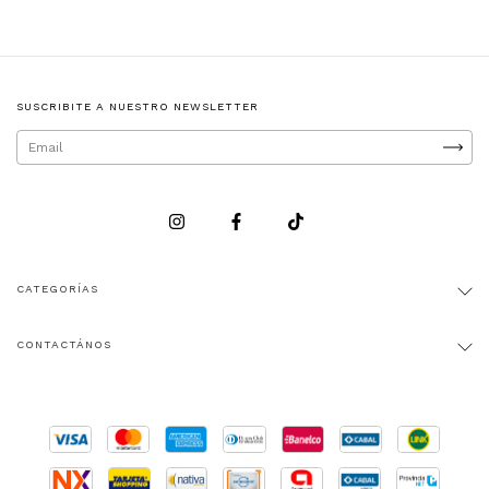
SUSCRIBITE A NUESTRO NEWSLETTER
CATEGORÍAS
CONTACTÁNOS