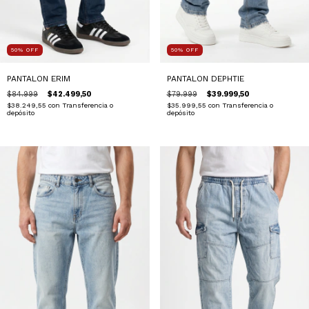
50
%
OFF
50
%
OFF
PANTALON ERIM
PANTALON DEPHTIE
$84.999
$42.499,50
$79.999
$39.999,50
$38.249,55
con
Transferencia o
$35.999,55
con
Transferencia o
depósito
depósito