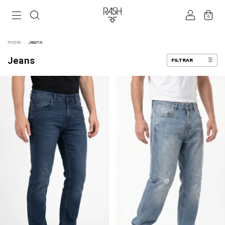
0
Inicio
.
Jeans
Jeans
FILTRAR