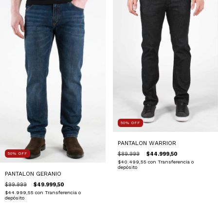
50
%
OFF
PANTALON WARRIOR
$89.999
$44.999,50
50
%
OFF
$40.499,55
con
Transferencia o
depósito
PANTALON GERANIO
$99.999
$49.999,50
$44.999,55
con
Transferencia o
depósito