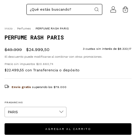
0
Inicio
.
Perfumes
.
PERFUME RASH PARIS
PERFUME RASH PARIS
$49.999
$24.999,50
3
cuotas sin interés de
$8.333,17
El descuento puede modificarse al combinar con otras promociones.
Precio sin impuestos
$20.660,74
$22.499,55
con
Transferencia o depósito
Envío gratis
superando los
$79.000
FRAGANCIAS