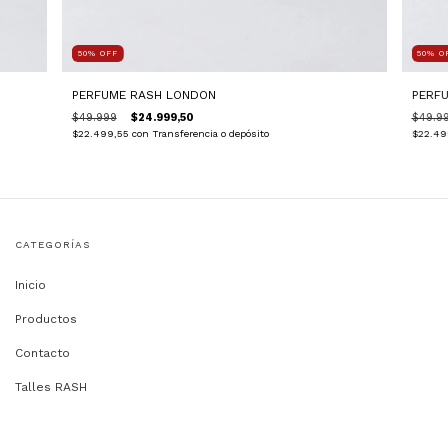
50
%
OFF
50
%
O
PERFUME RASH LONDON
PERF
$49.999
$24.999,50
$49.9
$22.499,55
con
Transferencia o depósito
$22.49
CATEGORÍAS
Inicio
Productos
Contacto
Talles RASH