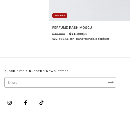
50
%
OFF
PERFUME RASH MOSCU
$49.999
$24.999,50
$22.499,55
con
Transferencia o depósito
SUSCRIBITE A NUESTRO NEWSLETTER