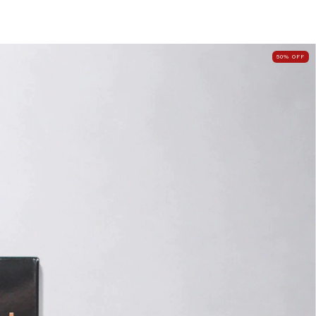
50
%
OFF