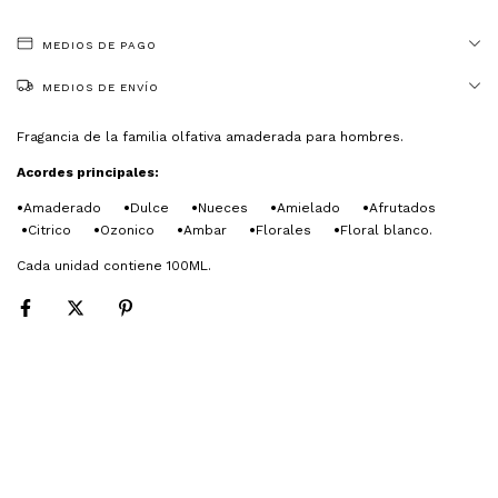
MEDIOS DE PAGO
MEDIOS DE ENVÍO
Fragancia de la familia olfativa amaderada para hombres.
Acordes principales:
•
Amaderado
•
Dulce
•
Nueces
•
Amielado
•
Afrutados
•
Citrico
•
Ozonico
•
Ambar
•
Florales
•
Floral blanco.
Cada unidad contiene 100ML.