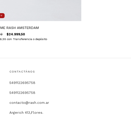
FF
UME RASH AMSTERDAM
99
$24.999,50
9,55
con
Transferencia o depósito
CONTACTÁNOS
5491122695758
5491122695758
contacto@rash.com.ar
Argerich 413,Flores.